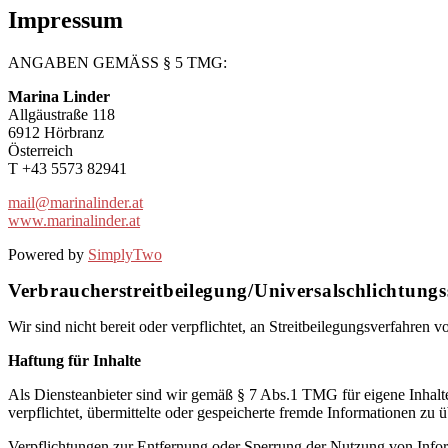
Impressum
ANGABEN GEMÄSS § 5 TMG:
Marina Linder
Allgäustraße 118
6912 Hörbranz
Österreich
T +43 5573 82941
mail@marinalinder.at
www.marinalinder.at
Powered by
SimplyTwo
Verbraucherstreitbeilegung/Universalschlichtungss
Wir sind nicht bereit oder verpflichtet, an Streitbeilegungsverfahren 
Haftung für Inhalte
Als Diensteanbieter sind wir gemäß § 7 Abs.1 TMG für eigene Inhalte
verpflichtet, übermittelte oder gespeicherte fremde Informationen zu
Verpflichtungen zur Entfernung oder Sperrung der Nutzung von Inform