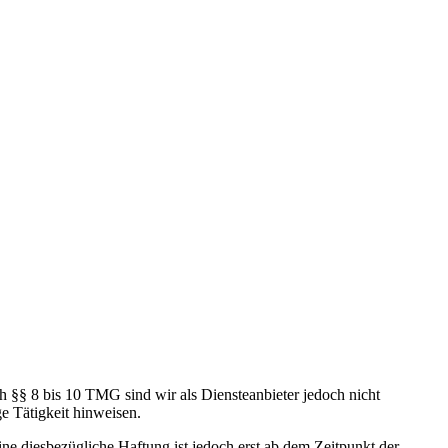
h §§ 8 bis 10 TMG sind wir als Diensteanbieter jedoch nicht
e Tätigkeit hinweisen.
e diesbezügliche Haftung ist jedoch erst ab dem Zeitpunkt der