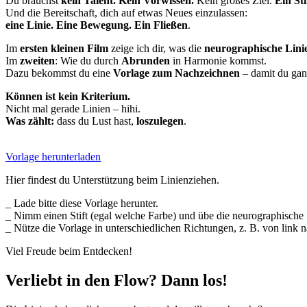
Du brauchst
kein Talent. Kein Vorwissen.
Kein großes Ziel.
Ein St
Und die Bereitschaft, dich auf etwas Neues einzulassen:
eine Linie. Eine Bewegung. Ein Fließen
.
Im
ersten kleinen Film
zeige ich dir, was die
neurographische Lini
Im
zweiten
: Wie du durch
Abrunden
in Harmonie kommst.
Dazu bekommst du eine
Vorlage zum Nachzeichnen
– damit du gan
Können ist kein Kriterium.
Nicht mal gerade Linien – hihi.
Was zählt:
dass du Lust hast,
loszulegen
.
Vorlage herunterladen
Hier findest du Unterstützung beim Linienziehen.
_ Lade bitte diese Vorlage herunter.
_ Nimm einen Stift (egal welche Farbe) und übe die neurographische L
_ Nütze die Vorlage in unterschiedlichen Richtungen, z. B. von link 
Viel Freude beim Entdecken!
Verliebt in den Flow? Dann los!