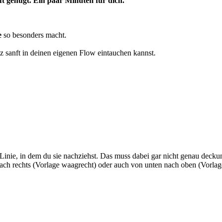
ift genügt. Ein paar Minuten für dich.
e
so besonders macht.
z sanft in deinen eigenen Flow eintauchen kannst.
inie, in dem du sie nachziehst. Das muss dabei gar nicht genau deckun
nach rechts (Vorlage waagrecht) oder auch von unten nach oben (Vorlag