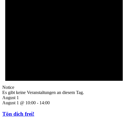
Notice
Es gibt keine Veranstaltungen an diesem Tag.
August 1
August 1 @ 10:00
-
14:00
Tön dich frei!