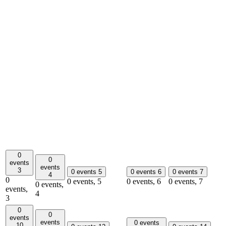
0
0
events
events
3
0 events
5
0 events
6
0 events
7
4
0
0 events,
5
0 events,
6
0 events,
7
0 events,
events,
4
3
0
0
events
events
0 events
10