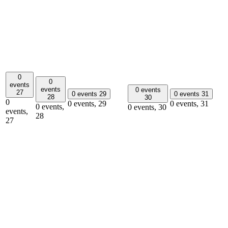
0
0
events
events
0 events
27
0 events
29
0 events
31
28
30
0
0 events,
29
0 events,
31
0 events,
0 events,
30
events,
28
27