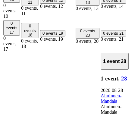
0 events
12
0 events
14
11
13
0
0 events,
12
0 events,
14
0 events,
0 events,
13
events,
11
10
0
0
events
events
0 events
17
0 events
19
0 events
21
18
20
0
0 events,
19
0 events,
21
0 events,
0 events,
20
events,
18
17
1 event
28
1 event,
28
2026-08-28
AhnInnen-
Mandala
AhnInnen-
Mandala