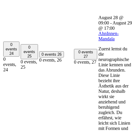
August 28 @
09:00
-
August 29
@ 17:00
AhnInnen-
Mandala
0
0
Zuerst lernst du
events
events
0 events
24
die
0 events
26
25
27
0
neurographische
0 events,
26
0 events,
0 events,
27
events,
Linie kennen und
25
24
das Abrunden.
Diese Linie
bezieht ihre
Ästhetik aus der
Natur, deshalb
wirkt sie
anziehend und
beruhigend
zugleich. Du
erfährst, wie
leicht sich Linien
mit Formen und