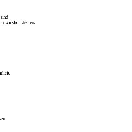
 sind.
ir wirklich dienen.
rheit.
sen