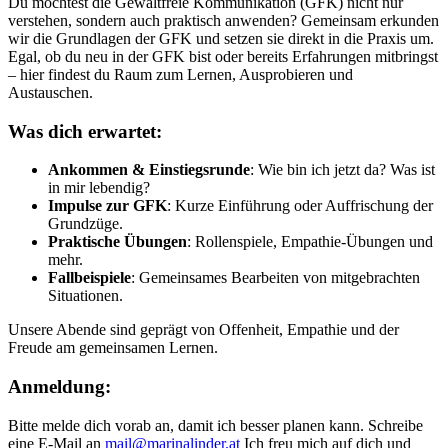
Du möchtest die Gewaltfreie Kommunikation (GFK) nicht nur
verstehen, sondern auch praktisch anwenden? Gemeinsam erkunden
wir die Grundlagen der GFK und setzen sie direkt in die Praxis um.
Egal, ob du neu in der GFK bist oder bereits Erfahrungen mitbringst
– hier findest du Raum zum Lernen, Ausprobieren und
Austauschen.​
Was dich erwartet:
Ankommen & Einstiegsrunde
: Wie bin ich jetzt da? Was ist
in mir lebendig?
Impulse zur GFK
: Kurze Einführung oder Auffrischung der
Grundzüge.
Praktische Übungen
: Rollenspiele, Empathie-Übungen und
mehr.
Fallbeispiele
: Gemeinsames Bearbeiten von mitgebrachten
Situationen.​
Unsere Abende sind geprägt von Offenheit, Empathie und der
Freude am gemeinsamen Lernen.​
Anmeldung:
Bitte melde dich vorab an, damit ich besser planen kann. Schreibe
eine E-Mail an
mail@marinalinder.at
Ich freu mich auf dich und