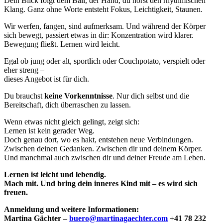
Dein Blick folgt dem Ball, der Hand, du hörst den rhythmischen
Klang. Ganz ohne Worte entsteht Fokus, Leichtigkeit, Staunen.
Wir werfen, fangen, sind aufmerksam. Und während der Körper
sich bewegt, passiert etwas in dir: Konzentration wird klarer.
Bewegung fließt. Lernen wird leicht.
Egal ob jung oder alt, sportlich oder Couchpotato, verspielt oder
eher streng –
dieses Angebot ist für dich.
Du brauchst
keine Vorkenntnisse
. Nur dich selbst und die
Bereitschaft, dich überraschen zu lassen.
Wenn etwas nicht gleich gelingt, zeigt sich:
Lernen ist kein gerader Weg.
Doch genau dort, wo es hakt, entstehen neue Verbindungen.
Zwischen deinen Gedanken. Zwischen dir und deinem Körper.
Und manchmal auch zwischen dir und deiner Freude am Leben.
Lernen ist leicht und lebendig.
Mach mit. Und bring dein inneres Kind mit – es wird sich
freuen.
Anmeldung und weitere Informationen:
Martina Gächter –
buero@martinagaechter.com
+41 78 232