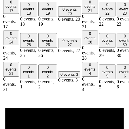
0
0
0
0
0
0
events
events
events
events
events
event
0 events
17
21
18
19
22
23
20
0
0
0 events,
0 events,
0 events,
0 even
0 events,
20
events,
events,
18
19
22
23
17
21
0
0
0
0
0
0
events
events
events
events
events
event
0 events
24
28
25
26
29
30
27
0
0
0 events,
0 events,
0 events,
0 even
0 events,
27
events,
events,
25
26
29
30
24
28
0
0
0
0
0
0
events
events
events
events
events
event
31
4
0 events
3
1
2
5
6
0
0
0 events,
3
0 events,
0 events,
0 events,
0 even
events,
events,
1
2
5
6
31
4