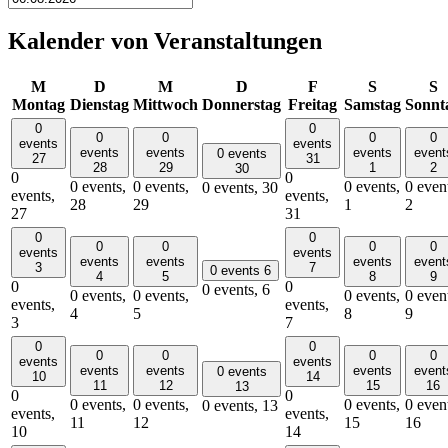
Kalender von Veranstaltungen
M
D
M
D
F
S
S
Montag
Dienstag
Mittwoch
Donnerstag
Freitag
Samstag
Sonnt
0
0
0
0
0
0
events
events
events
events
events
event
0 events
27
31
28
29
1
2
30
0
0
0 events,
0 events,
0 events,
0 even
0 events,
30
events,
events,
28
29
1
2
27
31
0
0
0
0
0
0
events
events
events
events
events
event
3
7
0 events
6
4
5
8
9
0
0
0 events,
6
0 events,
0 events,
0 events,
0 even
events,
events,
4
5
8
9
3
7
0
0
0
0
0
0
events
events
events
events
events
event
0 events
10
14
11
12
15
16
13
0
0
0 events,
0 events,
0 events,
0 even
0 events,
13
events,
events,
11
12
15
16
10
14